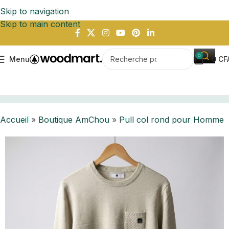
Skip to navigation
Skip to main content
0
Menu
0
CF
Accueil
Boutique AmChou
Pull col rond pour Homme
Accueil
»
Boutique AmChou
»
Pull col rond pour Homme