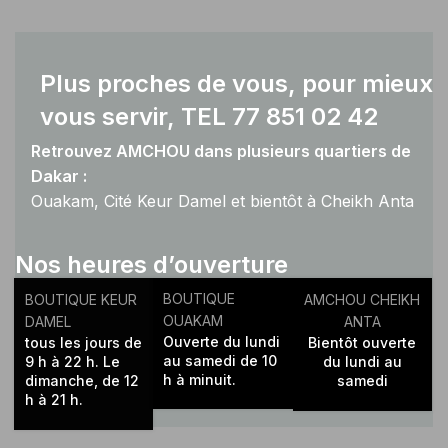
Plus proches de vous, pour mieux
vous servir, TEL 77 851 02 42
Retrouvez AMCHOU dans plusieurs quartiers de
Dakar :
Ouakam, Cité Keur Damel et bientôt à Cheikh Anta
Diop.
Nos heures d’ouverture
BOUTIQUE
BOUTIQUE KEUR
AMCHOU CHEIKH
OUAKAM
DAMEL
ANTA
Ouverte du lundi
tous les jours de
Bientôt ouverte
au samedi de 10
9 h à 22 h. Le
du lundi au
h à minuit.
dimanche, de 12
samedi
h à 21 h.