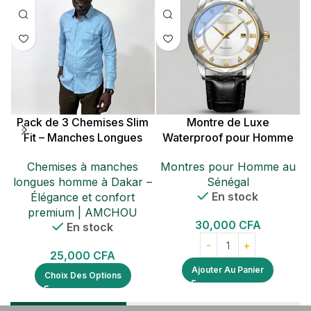
Pack de 3 Chemises Slim
Montre de Luxe
Fit – Manches Longues
Waterproof pour Homme
V
Chemises à manches
Montres pour Homme au
longues homme à Dakar –
Sénégal
En stock
Élégance et confort
premium | AMCHOU
30,000
CFA
En stock
25,000
CFA
Ajouter Au Panier
Choix Des Options