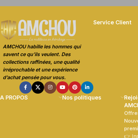
Service Client
AMCHOU habille les hommes qui
savent ce qu’ils veulent. Des
collections raffinées, une qualité
irréprochable et une expérience
d’achat pensée pour vous.
A PROPOS
Nos politiques
Rejoi
AMC
Offre
Nouve
prem
👉 In