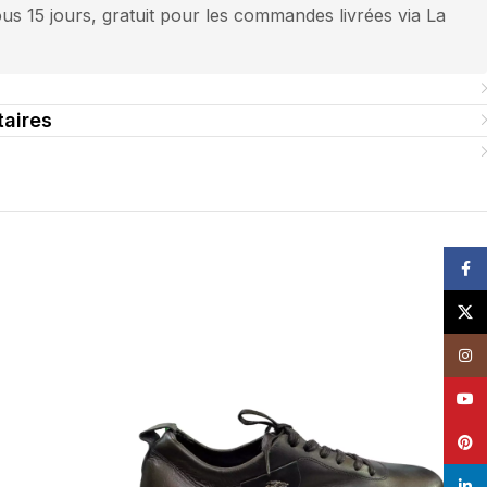
us 15 jours, gratuit pour les commandes livrées via La
aires
Face
Pack de 6
X
6 jeans de hau
Insta
V
YouT
Pinte
linke