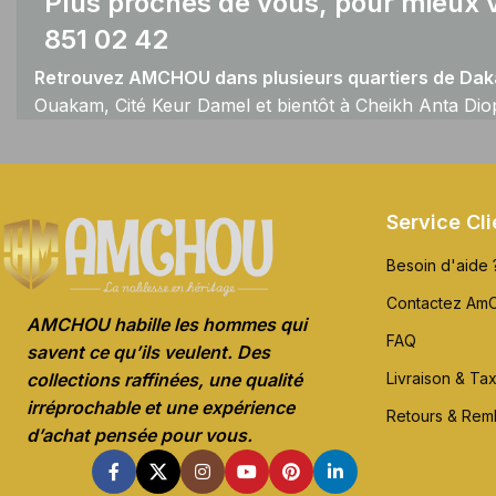
Plus proches de vous, pour mieux v
851 02 42
Retrouvez AMCHOU dans plusieurs quartiers de Daka
Ouakam, Cité Keur Damel et bientôt à Cheikh Anta Dio
Service Cli
Besoin d'aide 
Contactez Am
AMCHOU habille les hommes qui
FAQ
savent ce qu’ils veulent. Des
Livraison & Ta
collections raffinées, une qualité
irréprochable et une expérience
Retours & Re
d’achat pensée pour vous.