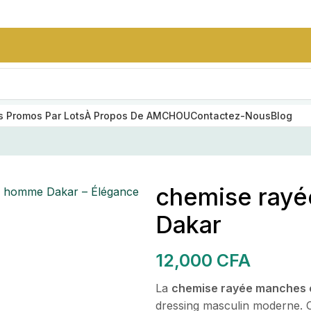
 Promos Par Lots
À Propos De AMCHOU
Contactez-Nous
Blog
homme Dakar – Élégance confort et coton premium | AM
chemise ray
SUMMER STYLE
s homme Dakar – Élégance
SOIRES
Ensemble Nike
Dakar
Homme Sans
Capuche
e
12,000
CFA
25,000
CFA
La
chemise rayée manches 
ceinture en cuir
dressing masculin moderne.
grainé noir