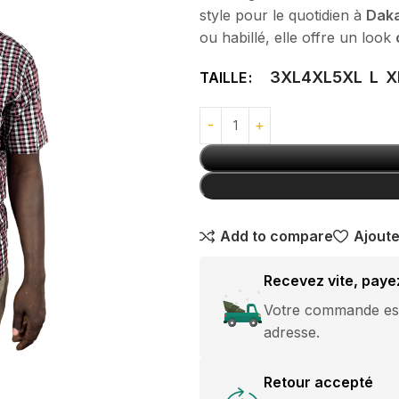
style pour le quotidien à
Daka
avec boucle
GANTS
ou habillé, elle offre un look
argentée
10,000
CFA
3XL
4XL
5XL
L
X
TAILLE
Pantalon Jeans
Classique
Break Rules
15,000
CFA
pantalon
Add to compare
Ajoute
Jogging Grande
Taille Nike
Recevez vite, paye
es courtes
15,000
CFA
Votre commande est 
es longues
HOT
adresse.
ommes
Retour accepté