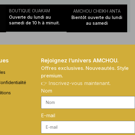
BOUTIQUE OUAKAM
AMCHOU CHEIKH ANTA
Ouverte du lundi au
Bientôt ouverte du lundi
samedi de 10 h à minuit.
au samedi
ques
Rejoignez l’univers AMCHOU.
Offres exclusives. Nouveautés. Style
les
premium.
onfidentialité
👉 Inscrivez-vous maintenant.
Nom
itions
E-mail