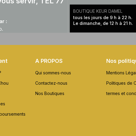
ous servir, TEL 77
BOUTIQUE KEUR DAMEL
tous les jours de 9 h à 22 h.
r :
Le dimanche, de 12 h à 21 h.
p.
ent
A PROPOS
Nos politi
?
Qui sommes-nous
Mentions Léga
Chou
Contactez-nous
Politiques de C
Nos Boutiques
termes et cond
xes
mboursements