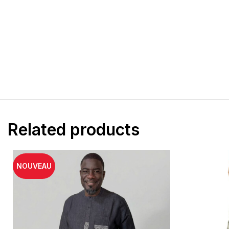
T-shirts
Pantalons super c
Sweat à capuche
Pantalon jogging
Sous-vêtements
polo lacoste
Related products
NOUVEAU