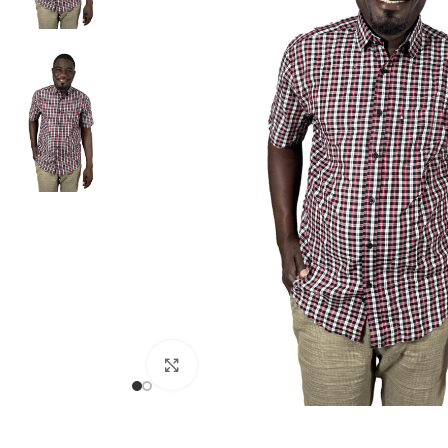
Univers Connecté
ACCESSOIRES ÉLÉ
LINGERIE HOMME
bouton manchette
Sous-vêtements
Nœuds Papillon
Caleçons
Cravates Homme
MODE HOMME
Chemises à manch
Chemises à manch
Cliquez pour agrandir
Pantalons kaki h
Pantalons jeans