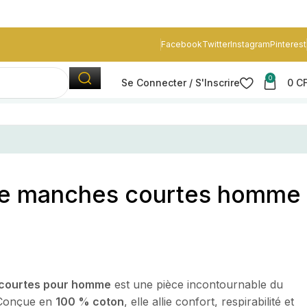
Facebook
Twitter
Instagram
Pinterest
0
Se Connecter / S'Inscrire
0
C
CHOU
chemise rayée manches courtes homme Dakar
ée manches courtes homme
courtes pour homme
est une pièce incontournable du
 Conçue en
100 % coton
, elle allie confort, respirabilité et