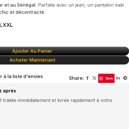
r et au Sénégal
. Parfaite avec un jean, un pantalon kaki
chic et décontracté
.
L
XXL
Ajouter Au Panier
Acheter Maintenant
r à la liste d'envies
Share:
Save
z après
traitée immédiatement et livrée rapidement à votre