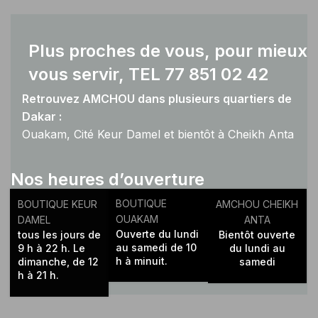
Plus proches de vous, pour mieux
vous servir, TEL 77 851 02 42
Retrouvez AMCHOU dans plusieurs quartiers de
Dakar :
Ouakam, Cité Keur Damel et bientôt à Cheikh Anta
Diop.
Nos heures d’ouverture
BOUTIQUE
BOUTIQUE KEUR
AMCHOU CHEIKH
OUAKAM
DAMEL
ANTA
Ouverte du lundi
tous les jours de
Bientôt ouverte
au samedi de 10
9 h à 22 h. Le
du lundi au
h à minuit.
dimanche, de 12
samedi
h à 21 h.