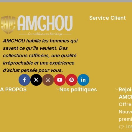
Service Client
AMCHOU habille les hommes qui
savent ce qu’ils veulent. Des
collections raffinées, une qualité
irréprochable et une expérience
d’achat pensée pour vous.
A PROPOS
Nos politiques
Rejoi
AMC
Offre
Nouve
prem
👉 In