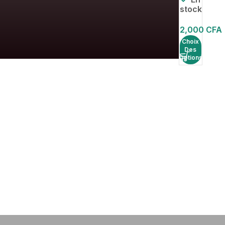
hom
stock
me
2,000
CFA
Choix
Des
Options