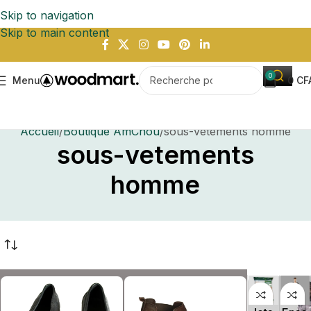
Skip to navigation
Skip to main content
0
Menu
0
CF
Accueil
Boutique AmChou
sous-vetements homme
sous-vetements
homme