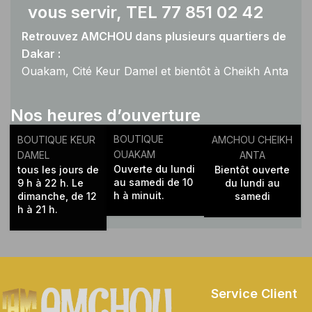
vous servir, TEL 77 851 02 42
Retrouvez AMCHOU dans plusieurs quartiers de
Dakar :
Ouakam, Cité Keur Damel et bientôt à Cheikh Anta
Diop.
Nos heures d’ouverture
BOUTIQUE
BOUTIQUE KEUR
AMCHOU CHEIKH
OUAKAM
DAMEL
ANTA
Ouverte du lundi
tous les jours de
Bientôt ouverte
au samedi de 10
9 h à 22 h. Le
du lundi au
h à minuit.
dimanche, de 12
samedi
h à 21 h.
Service Client