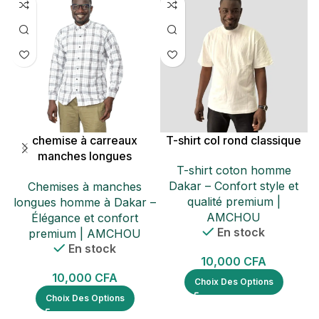
chemise à carreaux
T-shirt col rond classique
e
manches longues
T-shirt coton homme
Hegarden
Dakar – Confort style et
Chemises à manches
qualité premium |
longues homme à Dakar –
AMCHOU
Élégance et confort
En stock
premium | AMCHOU
En stock
10,000
CFA
10,000
CFA
Choix Des Options
Choix Des Options