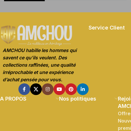
Service Client
AMCHOU habille les hommes qui
savent ce qu’ils veulent. Des
collections raffinées, une qualité
irréprochable et une expérience
d’achat pensée pour vous.
A PROPOS
Nos politiques
Rejoi
AMC
Offre
Nouve
prem