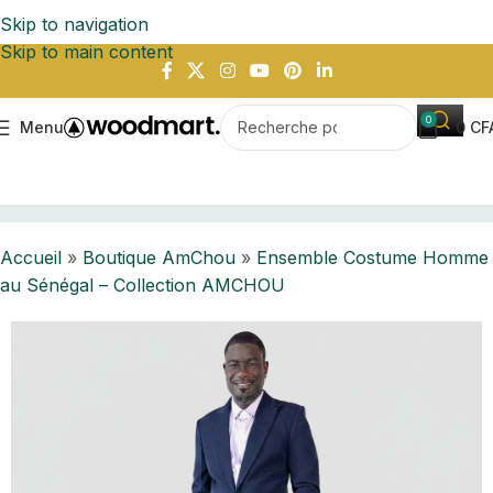
Skip to navigation
Skip to main content
0
Menu
0
CF
ble Costume Homme au Sénégal – Collection AMCHOU
Accueil
»
Boutique AmChou
»
Ensemble Costume Homme
au Sénégal – Collection AMCHOU