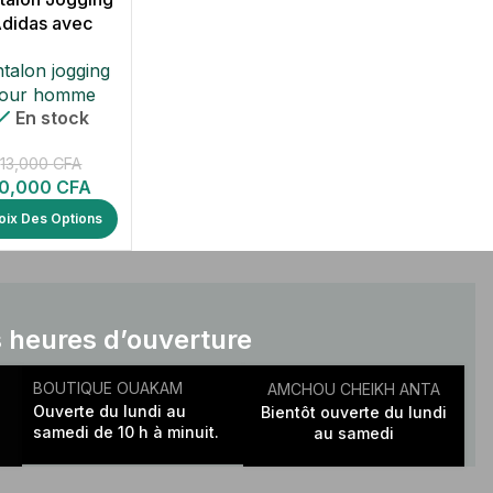
didas avec
Boinget
talon jogging
our homme
En stock
13,000
CFA
10,000
CFA
oix Des Options
 heures d’ouverture
BOUTIQUE OUAKAM
AMCHOU CHEIKH ANTA
Ouverte du lundi au
Bientôt ouverte du lundi
samedi de 10 h à minuit.
au samedi