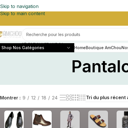
Skip to navigation
Skip to main content
SÉLECTIONNEZ UNE CATÉGORIE
Shop Nos Gatégories
Home
Boutique AmChou
Nos
Pantal
ÉLECTRONIQUE
GADGETS & ACCES
Vidéosurveillance
Portefeuilles
Montrer
9
12
18
24
Casques JBL
Ceinture Cuir Homm
AirPods Pro
Montre Homme
Trépieds
Chaussettes
Accessoires Auto High-Tech
Parfum Homme