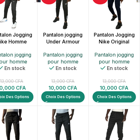
talon Jogging
Pantalon jogging
Pantalon Jogging
ike Homme
Under Armour
Nike Original
talon jogging
Pantalon jogging
Pantalon jogging
our homme
pour homme
pour homme
En stock
En stock
En stock
13,000
CFA
13,000
CFA
13,000
CFA
10,000
CFA
10,000
CFA
10,000
CFA
oix Des Options
Choix Des Options
Choix Des Options