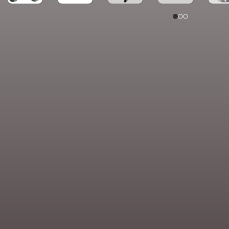
Univers Connecté
ACCESSOIRES ÉLÉ
LINGERIE HOMME
bouton manchette
Sous-vêtements
Nœuds Papillon
Caleçons
Cravates Homme
MODE HOMME
Chemises à manch
Chemises à manch
Pantalons kaki h
Pantalons jeans