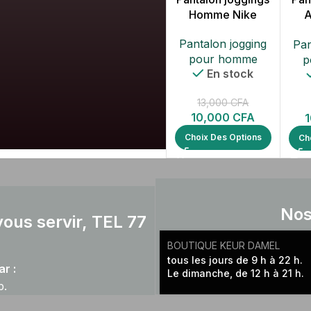
Homme Nike
A
Pantalon jogging
Pan
pour homme
p
En stock
13,000
CFA
10,000
CFA
Choix Des Options
Ch
Nos
ous servir, TEL 77
BOUTIQUE KEUR DAMEL
tous les jours de 9 h à 22 h.
r :
Le dimanche, de 12 h à 21 h.
p.