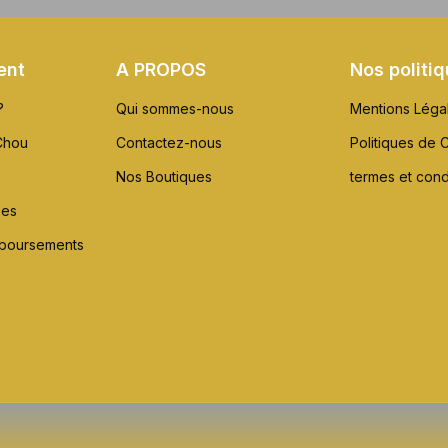
ent
A PROPOS
Nos politi
?
Qui sommes-nous
Mentions Léga
Chou
Contactez-nous
Politiques de C
Nos Boutiques
termes et cond
xes
mboursements