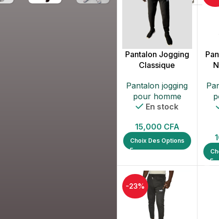
avec boucle
GANTS
argentée
10,000
CFA
Pantalon Jogging
Pan
Pantalon Jeans
Classique
N
Classique
Break Rules
Pantalon jogging
Pan
pour homme
p
15,000
CFA
En stock
pantalon
15,000
CFA
Jogging Grande
Choix Des Options
Taille Nike
Ch
es courtes
15,000
CFA
es longues
HOT
-23%
ommes