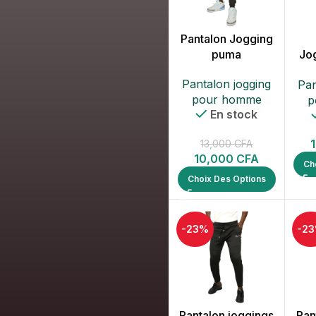
ent
Pantalon Jogging
puma
Jo
Pantalon jogging
Pan
pour homme
p
En stock
13,000
CFA
10,000
CFA
Ch
Choix Des Options
-23%
-2
Pantalon joggings
Pan