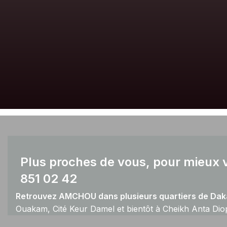
Plus proches de vous, pour mieux v
851 02 42
Retrouvez AMCHOU dans plusieurs quartiers de Daka
Ouakam, Cité Keur Damel et bientôt à Cheikh Anta Dio