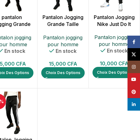
pantalon
Pantalon Jogging
Pantalon Jogging
gging Grande
Grande Taille
Nike Just Do It
Taille Nike
Adidas
Pantalon jogging
talon jogging
Pantalon jogging
Face
pour homme
our homme
pour homme
En stock
En stock
En stock
X
10,000
CFA
15,000
CFA
15,000
CFA
Insta
Choix Des Options
oix Des Options
Choix Des Options
YouT
Pack de 6
Pinte
6 jeans de hau
3%
linke
V
talon Jogging