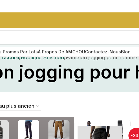
 Promos Par Lots
À Propos De AMCHOU
Contactez-Nous
Blog
Accueil
Boutique AmChou
Pantalon jogging pour homme
on jogging pou
SUMMER STYLE
SOIRES
Ensemble Nike
Homme Sans
Capuche
e
25,000
CFA
ceinture en cuir
-2
grainé noir