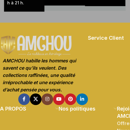
h à 21 h.
Service Client
AMCHOU habille les hommes qui
savent ce qu’ils veulent. Des
collections raffinées, une qualité
irréprochable et une expérience
d’achat pensée pour vous.
A PROPOS
Nos politiques
Rejoi
AMC
Offre