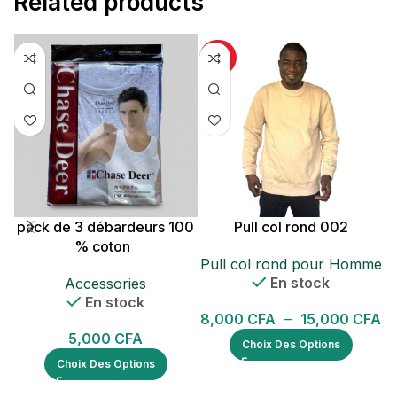
Related products
-47%
pack de 3 débardeurs 100
Pull col rond 002
% coton
Pull col rond pour Homme
En stock
Accessories
En stock
8,000
CFA
–
15,000
CFA
5,000
CFA
Choix Des Options
Choix Des Options