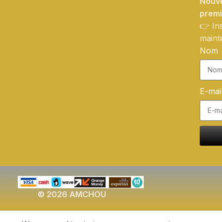
Nouve
prem
👉 In
maint
Nom
E-mai
© 2026 AMCHOU