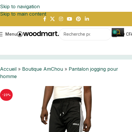
Skip to navigation
Skip to main content
0
Menu
0
CF
ccueil
Boutique AmChou
Pantalon jogging pour homme
Accueil
»
Boutique AmChou
»
Pantalon jogging pour
homme
-23%