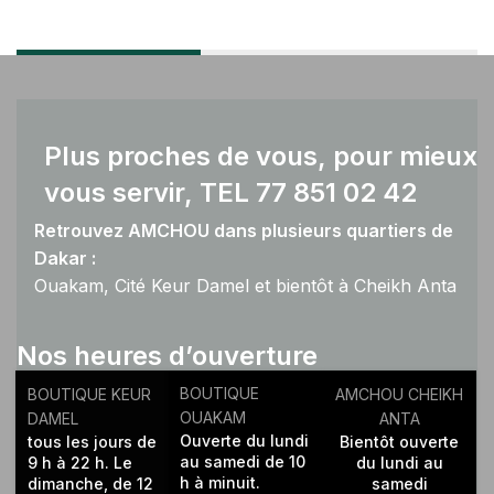
Plus proches de vous, pour mieux
vous servir, TEL 77 851 02 42
Retrouvez AMCHOU dans plusieurs quartiers de
Dakar :
Ouakam, Cité Keur Damel et bientôt à Cheikh Anta
Diop.
Nos heures d’ouverture
BOUTIQUE
BOUTIQUE KEUR
AMCHOU CHEIKH
OUAKAM
DAMEL
ANTA
Ouverte du lundi
tous les jours de
Bientôt ouverte
au samedi de 10
9 h à 22 h. Le
du lundi au
h à minuit.
dimanche, de 12
samedi