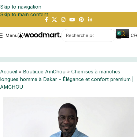
Skip to navigation
Skip to main content
0
Menu
0
CF
mme à Dakar – Élégance et confort premium | AMCHOU
Accueil
»
Boutique AmChou
»
Chemises à manches
longues homme à Dakar – Élégance et confort premium |
AMCHOU