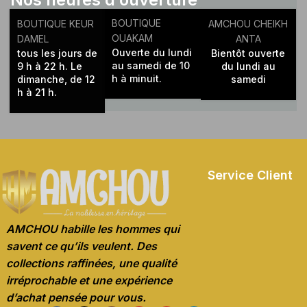
BOUTIQUE
BOUTIQUE KEUR
AMCHOU CHEIKH
OUAKAM
DAMEL
ANTA
Ouverte du lundi
tous les jours de
Bientôt ouverte
au samedi de 10
9 h à 22 h. Le
du lundi au
h à minuit.
dimanche, de 12
samedi
h à 21 h.
Service Client
AMCHOU habille les hommes qui
savent ce qu’ils veulent. Des
collections raffinées, une qualité
irréprochable et une expérience
d’achat pensée pour vous.