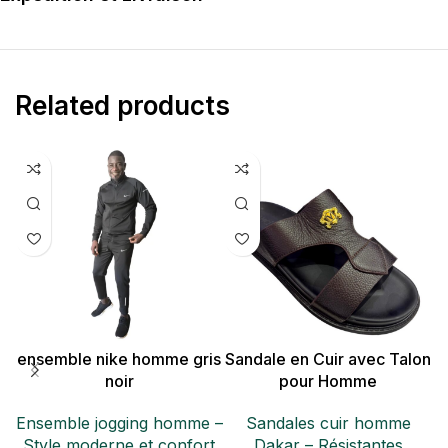
Related products
ensemble nike homme gris
Sandale en Cuir avec Talon
noir
pour Homme
Ensemble jogging homme –
Sandales cuir homme
M
Style moderne et confort
Dakar – Résistantes