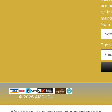
prem
👉 In
maint
Nom
E-mai
© 2026 AMCHOU