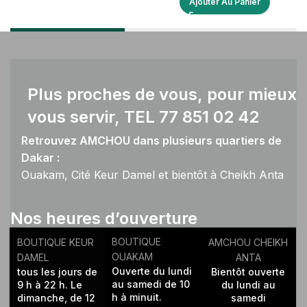
Ajouter Au Panier
Plus proches de vous, pour mieux
vous servir, TEL 77 851 02 42
Retrouvez AMCHOU dans plusieurs quartiers de
Dakar :
Ouakam, Cité Keur Damel et bientôt à Cheikh Anta
Diop.
Nos heures d’ouverture
BOUTIQUE
BOUTIQUE KEUR
AMCHOU CHEIKH
OUAKAM
DAMEL
ANTA
Ouverte du lundi
tous les jours de
Bientôt ouverte
au samedi de 10
9 h à 22 h. Le
du lundi au
h à minuit.
dimanche, de 12
samedi