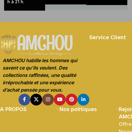
h à 21 h.
Service Client
AMCHOU habille les hommes qui
savent ce qu’ils veulent. Des
collections raffinées, une qualité
irréprochable et une expérience
d’achat pensée pour vous.
A PROPOS
Nos politiques
Rejoi
AMC
Offre
Nouve