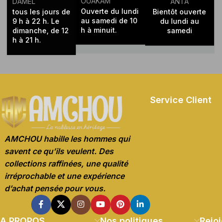
OUAKAM
DAMEL
ANTA
Ouverte du lundi
tous les jours de
Bientôt ouverte
au samedi de 10
9 h à 22 h. Le
du lundi au
h à minuit.
dimanche, de 12
samedi
h à 21 h.
Service Client
AMCHOU habille les hommes qui
savent ce qu’ils veulent. Des
collections raffinées, une qualité
irréprochable et une expérience
d’achat pensée pour vous.
A PROPOS
Nos politiques
Rejoi