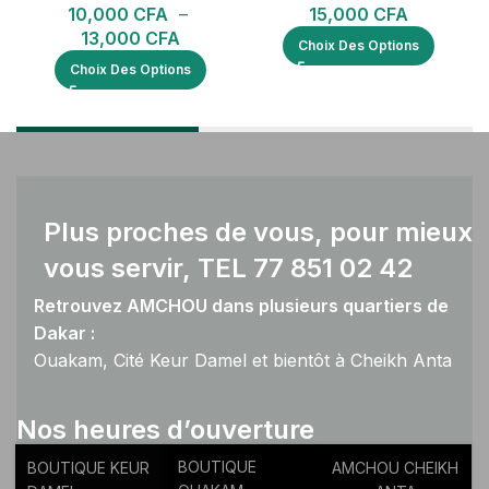
10,000
CFA
–
15,000
CFA
13,000
CFA
Choix Des Options
Choix Des Options
Plus proches de vous, pour mieux
vous servir, TEL 77 851 02 42
Retrouvez AMCHOU dans plusieurs quartiers de
Dakar :
Ouakam, Cité Keur Damel et bientôt à Cheikh Anta
Diop.
Nos heures d’ouverture
BOUTIQUE
BOUTIQUE KEUR
AMCHOU CHEIKH