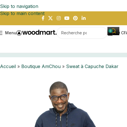
Skip to navigation
Skip to main content
0
Menu
0
CF
Accueil
Boutique AmChou
Sweat à Capuche Dakar
Accueil
»
Boutique AmChou
»
Sweat à Capuche Dakar