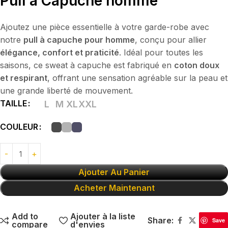
Pull a Capuche homme
Ajoutez une pièce essentielle à votre garde-robe avec
notre
pull à capuche pour homme
, conçu pour allier
élégance, confort et praticité
. Idéal pour toutes les
saisons, ce sweat à capuche est fabriqué en
coton doux
et respirant
, offrant une sensation agréable sur la peau et
une grande liberté de mouvement.
TAILLE
L
M
XL
XXL
COULEUR
Ajouter Au Panier
Acheter Maintenant
Add to
Ajouter à la liste
Share:
Save
compare
d'envies