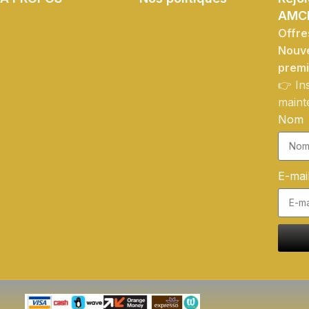
AMC
Offre
Nouve
prem
👉 In
maint
Nom
E-mai