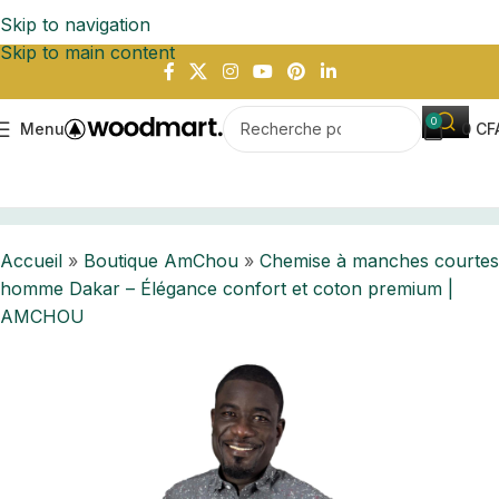
Skip to navigation
Skip to main content
0
Menu
0
CF
Dakar – Élégance confort et coton premium | AMCHOU
Accueil
»
Boutique AmChou
»
Chemise à manches courtes
homme Dakar – Élégance confort et coton premium |
AMCHOU