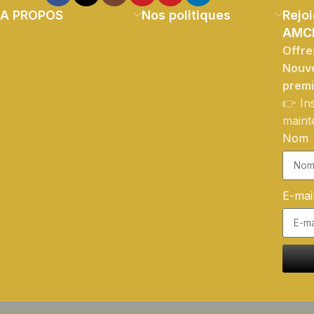
A PROPOS
Nos politiques
Rejoi
AMC
Offre
Nouve
prem
👉 In
maint
Nom
E-mai