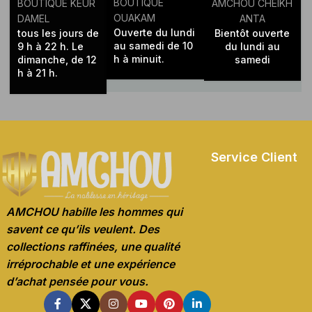
BOUTIQUE
BOUTIQUE KEUR
AMCHOU CHEIKH
OUAKAM
DAMEL
ANTA
Ouverte du lundi
tous les jours de
Bientôt ouverte
au samedi de 10
9 h à 22 h. Le
du lundi au
h à minuit.
dimanche, de 12
samedi
h à 21 h.
Service Client
AMCHOU habille les hommes qui
savent ce qu’ils veulent. Des
collections raffinées, une qualité
irréprochable et une expérience
d’achat pensée pour vous.