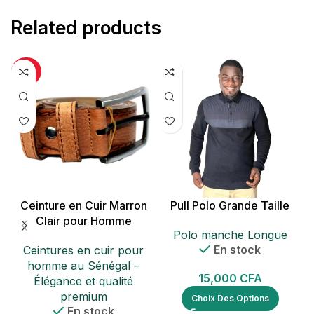
Related products
-25%
P
Ceinture en Cuir Marron
Pull Polo Grande Taille
Clair pour Homme
Polo manche Longue
En stock
Ceintures en cuir pour
homme au Sénégal –
15,000
CFA
Élégance et qualité
premium
Choix Des Options
En stock