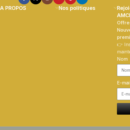
A PROPOS
Nos politiques
Rejoi
AMC
Offre
Nouve
prem
👉 In
maint
Nom
E-mai