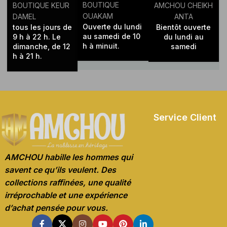
BOUTIQUE
BOUTIQUE KEUR
AMCHOU CHEIKH
OUAKAM
DAMEL
ANTA
Ouverte du lundi
tous les jours de
Bientôt ouverte
au samedi de 10
9 h à 22 h. Le
du lundi au
h à minuit.
dimanche, de 12
samedi
h à 21 h.
Service Client
AMCHOU habille les hommes qui
savent ce qu’ils veulent. Des
collections raffinées, une qualité
irréprochable et une expérience
d’achat pensée pour vous.