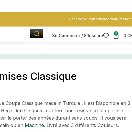
Facebook
Twitter
Instagram
Pinterest
0
Se Connecter / S'Inscrire
0
C
OU
Lots de 3 chemises Classique
emises Classique
Coupe Classique made in Turquie . il est Disponible en 3
Hegarden Ce qui lui confère une résistance temporelle
oir le porter des années durant sans soucis. Il vous sera
a main ou en
Machine
. Livré avec 3 différents Couleurs.