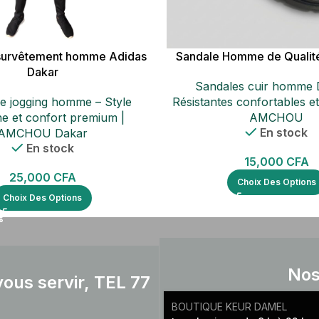
survêtement homme Adidas
Sandale Homme de Quali
Dakar
Sandales cuir homme 
e jogging homme – Style
Résistantes confortables et
e et confort premium |
AMCHOU
En stock
AMCHOU Dakar
En stock
15,000
CFA
25,000
CFA
Choix Des Options
Choix Des Options
Nos
ous servir, TEL 77
BOUTIQUE KEUR DAMEL