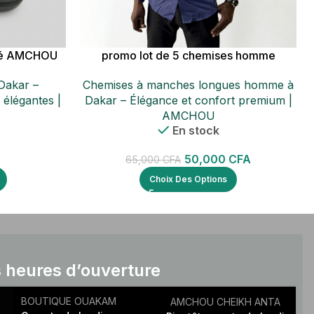
té AMCHOU
promo lot de 5 chemises homme
Dakar –
Chemises à manches longues homme à
 élégantes |
Dakar – Élégance et confort premium |
AMCHOU
En stock
50,000
CFA
65,000
CFA
Choix Des Options
 heures d’ouverture
BOUTIQUE OUAKAM
AMCHOU CHEIKH ANTA