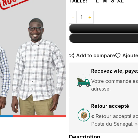
L
M
S
XL
TAILLE
avec boucle
GANTS
argentée
10,000
CFA
Pantalon Jeans
Classique
Break Rules
Add to compare
Ajoute
15,000
CFA
Recevez vite, paye
pantalon
Votre commande est 
Jogging Grande
adresse.
Taille Nike
es courtes
15,000
CFA
Retour accepté
es longues
HOT
« Retour accepté so
ommes
Poste du Sénégal. »
Description