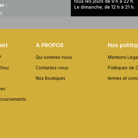
tous les jours de 9 h à 22 h.
r :
Le dimanche, de 12 h à 21 h.
p.
ent
A PROPOS
Nos politi
?
Qui sommes-nous
Mentions Léga
Chou
Contactez-nous
Politiques de C
Nos Boutiques
termes et cond
xes
mboursements