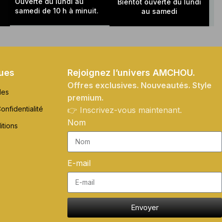
Ouverte du lundi au
Bientôt ouverte du lundi
samedi de 10 h à minuit.
au samedi
ques
Rejoignez l’univers AMCHOU.
Offres exclusives. Nouveautés. Style
les
premium.
onfidentialité
👉 Inscrivez-vous maintenant.
Nom
itions
E-mail
Envoyer