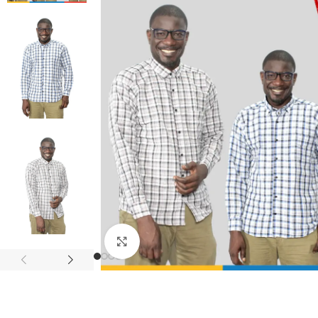
Univers Connecté
ACCESSOIRES ÉLÉ
LINGERIE HOMME
bouton manchette
Sous-vêtements
Nœuds Papillon
Caleçons
Cravates Homme
MODE HOMME
Chemises à manch
Cliquez pour agrandir
Chemises à manch
Pantalons kaki h
Pantalons jeans