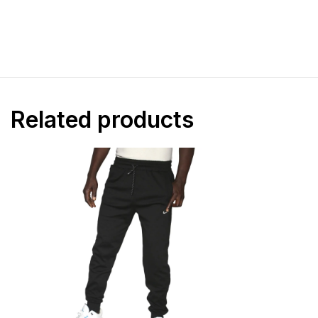
T-shirts
Pantalons super c
Sweat à capuche
Pantalon jogging
Sous-vêtements
Related products
polo lacoste