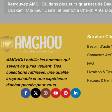
Retrouvez AMCHOU dans plusieurs quartiers de Daka
Ouakam, Cité Keur Damel et bientôt à Cheikh Anta Dio
Service Cli
Besoin d'aide 
Contactez Am
AMCHOU habille les hommes qui
FAQ
savent ce qu’ils veulent. Des
Livraison & Ta
collections raffinées, une qualité
irréprochable et une expérience
Retours & Re
d’achat pensée pour vous.