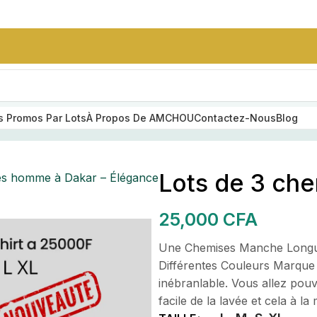
 Promos Par Lots
À Propos De AMCHOU
Contactez-Nous
Blog
 homme à Dakar – Élégance et confort premium | AMCH
Lots de 3 ch
es homme à Dakar – Élégance
SUMMER STYLE
SOIRES
Ensemble Nike
25,000
CFA
Homme Sans
Capuche
e
Une Chemises Manche Longue 
25,000
CFA
Différentes Couleurs Marque 
inébranlable. Vous allez pouv
facile de la lavée et cela à l
ceinture en cuir
grainé noir