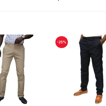
ent
-25%