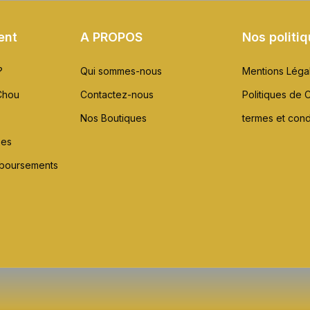
ent
A PROPOS
Nos politi
?
Qui sommes-nous
Mentions Léga
Chou
Contactez-nous
Politiques de C
Nos Boutiques
termes et cond
xes
mboursements