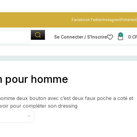
Facebook
Twitter
Instagram
Pinterest
0
Se Connecter / S'Inscrire
0
C
m pour homme
homme deux bouton avec c’est deux faux poche a coté et
avoir pour compléter son dressing