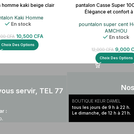
n homme kaki beige clair
pantalon Casse Super 10
Élégance et confort à
ntalon Kaki Homme
En stock
pountalon super cent
AMCHOU
10,500
CFA
000
CFA
En stock
Choix Des Options
9,000
12,000
CFA
Choix Des Options
Nos
ous servir, TEL 77
BOUTIQUE KEUR DAMEL
tous les jours de 9 h à 22 h.
r :
Le dimanche, de 12 h à 21 h.
p.