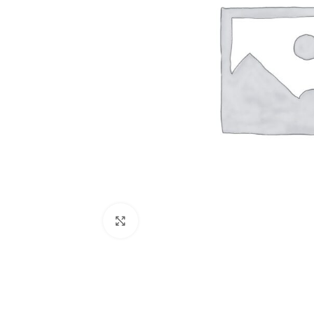
Univers Connecté
ACCESSOIRES ÉLÉ
LINGERIE HOMME
bouton manchette
Sous-vêtements
Nœuds Papillon
Caleçons
Cravates Homme
MODE HOMME
Chemises à manch
Cliquez pour agrandir
Chemises à manch
Pantalons kaki h
Pantalons jeans