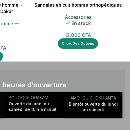
0 homme –
Sandales en cuir homme orthopédiques
 Dakar
Accessories
En stock
 Homme —
12,000
CFA
Choix Des Options
CFA
 heures d’ouverture
BOUTIQUE OUAKAM
AMCHOU CHEIKH ANTA
Ouverte du lundi au
Bientôt ouverte du lundi
samedi de 10 h à minuit.
au samedi