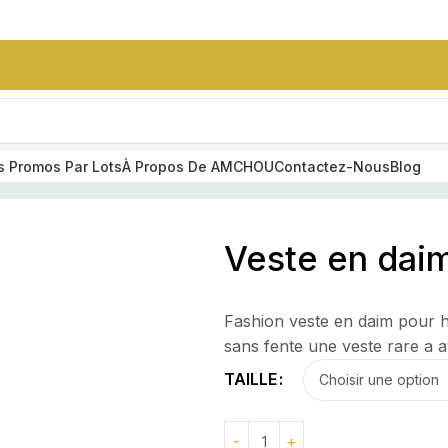
 Promos Par Lots
À Propos De AMCHOU
Contactez-Nous
Blog
pour homme
Veste en dai
SUMMER STYLE
SOIRES
Ensemble Nike
Homme Sans
Fashion veste en daim pour 
Capuche
e
sans fente une veste rare a 
25,000
CFA
TAILLE
ceinture en cuir
grainé noir