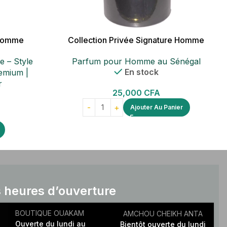
 homme
Collection Privée Signature Homme
 – Style
Parfum pour Homme au Sénégal
En stock
emium |
r
25,000
CFA
Ajouter Au Panier
 heures d’ouverture
BOUTIQUE OUAKAM
AMCHOU CHEIKH ANTA
Ouverte du lundi au
Bientôt ouverte du lundi