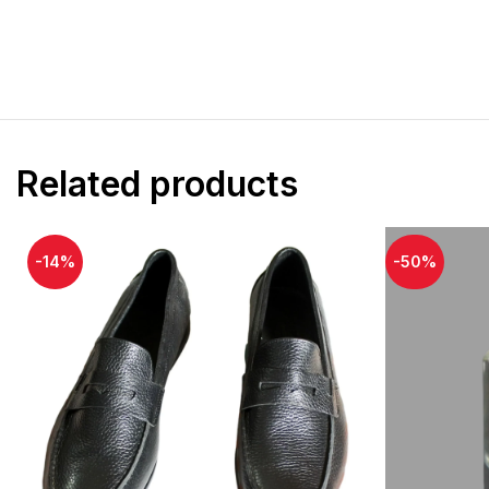
T-shirts
Pantalons super c
Sweat à capuche
Pantalon jogging
Sous-vêtements
Related products
polo lacoste
-14%
-50%