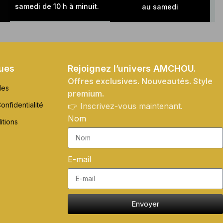
samedi de 10 h à minuit.
au samedi
ques
Rejoignez l’univers AMCHOU.
Offres exclusives. Nouveautés. Style
les
premium.
onfidentialité
👉 Inscrivez-vous maintenant.
Nom
itions
E-mail
Envoyer