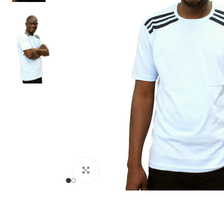
Univers Connecté
ACCESSOIRES ÉLÉ
LINGERIE HOMME
bouton manchette
Sous-vêtements
Nœuds Papillon
Caleçons
Cravates Homme
MODE HOMME
Chemises à manch
Cliquez pour agrandir
Chemises à manch
Pantalons kaki h
Pantalons jeans