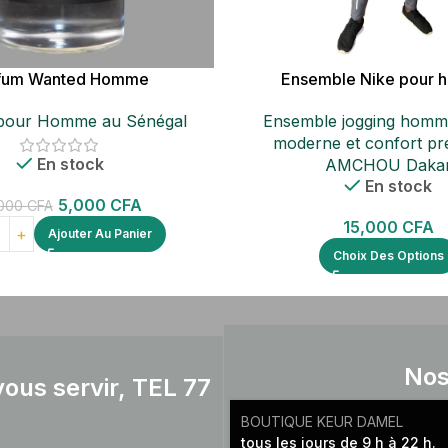
fum Wanted Homme
Ensemble Nike pour
pour Homme au Sénégal
Ensemble jogging homme
moderne et confort pr
En stock
AMCHOU Daka
En stock
5,000
CFA
,000
CFA
15,000
CFA
Ajouter Au Panier
Choix Des Options
Nos
ous servir, TEL 77
BOUTIQUE KEUR DAMEL
tous les jours de 9 h à 22 h.