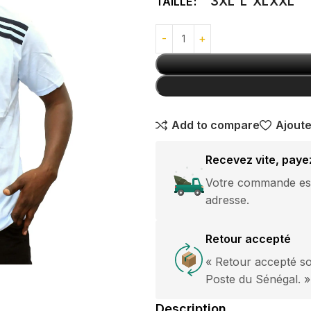
3XL
L
XL
XXL
TAILLE
avec boucle
GANTS
argentée
10,000
CFA
Pantalon Jeans
Classique
Break Rules
Add to compare
Ajoute
15,000
CFA
Recevez vite, paye
pantalon
Votre commande est 
Jogging Grande
adresse.
Taille Nike
es courtes
15,000
CFA
Retour accepté
es longues
HOT
« Retour accepté so
ommes
Poste du Sénégal. »
Description