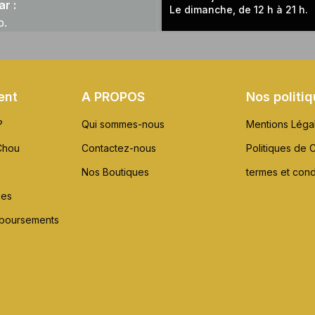
r :
Le dimanche, de 12 h à 21 h.
p.
ent
A PROPOS
Nos politi
?
Qui sommes-nous
Mentions Léga
Chou
Contactez-nous
Politiques de C
Nos Boutiques
termes et cond
xes
mboursements