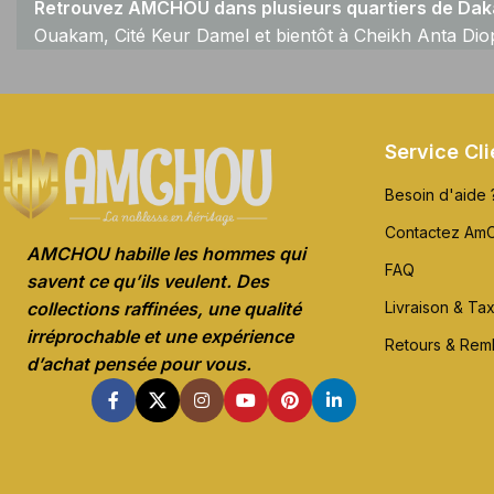
Retrouvez AMCHOU dans plusieurs quartiers de Daka
Ouakam, Cité Keur Damel et bientôt à Cheikh Anta Dio
Service Cli
Besoin d'aide 
Contactez Am
AMCHOU habille les hommes qui
FAQ
savent ce qu’ils veulent. Des
Livraison & Ta
collections raffinées, une qualité
irréprochable et une expérience
Retours & Re
d’achat pensée pour vous.