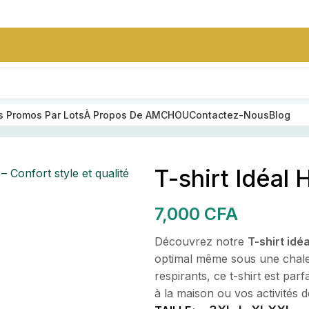
 Promos Par Lots
À Propos De AMCHOU
Contactez-Nous
Blog
 Confort style et qualité premium | AMCHOU
T-shirt Idéal
T-shirt Idéal
 Confort style et qualité
SUMMER STYLE
SOIRES
Ensemble Nike
7,000
CFA
Homme Sans
Capuche
e
Découvrez notre
T-shirt idé
25,000
CFA
optimal même sous une chaleu
respirants, ce t-shirt est pa
à la maison ou vos activités de
ceinture en cuir
grainé noir