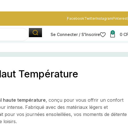
Facebook
Twitter
Instagram
Pinterest
0
Se Connecter / S'Inscrire
0
C
 Haut Température
 Haut Température
al haute température
, conçu pour vous offrir un confort
r intense. Fabriqué avec des matériaux légers et
rfait pour vos journées ensoleillées, vos moments de détente
 loisirs.