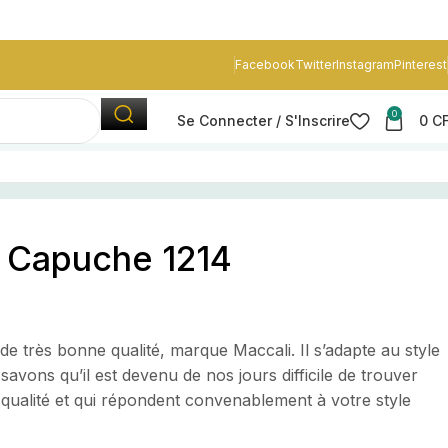
Facebook
Twitter
Instagram
Pinterest
0
Se Connecter / S'Inscrire
0
C
 Capuche 1214
 très bonne qualité, marque Maccali. Il s’adapte au style
avons qu’il est devenu de nos jours difficile de trouver
qualité et qui répondent convenablement à votre style