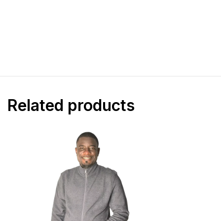
T-shirts
Pantalons super c
Sweat à capuche
Pantalon jogging
Sous-vêtements
polo lacoste
Related products