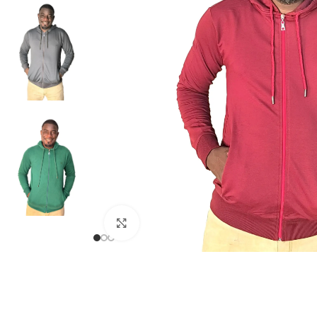
Univers Connecté
ACCESSOIRES ÉLÉ
LINGERIE HOMME
bouton manchette
Sous-vêtements
Nœuds Papillon
Caleçons
Cravates Homme
MODE HOMME
Chemises à manch
Cliquez pour agrandir
Chemises à manch
Pantalons kaki h
Pantalons jeans