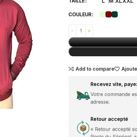
TAILLE
L
M
XL
XXL
avec boucle
GANTS
argentée
COULEUR
10,000
CFA
Pantalon Jeans
Classique
Break Rules
15,000
CFA
Add to compare
Ajoute
pantalon
Recevez vite, paye
Jogging Grande
Taille Nike
Votre commande est 
es courtes
adresse.
15,000
CFA
es longues
HOT
ommes
Retour accepté
« Retour accepté so
Poste du Sénégal. »