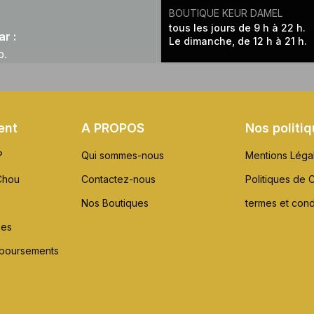
BOUTIQUE KEUR DAMEL
tous les jours de 9 h à 22 h.
r :
Le dimanche, de 12 h à 21 h.
p.
ent
A PROPOS
Nos politi
?
Qui sommes-nous
Mentions Léga
Chou
Contactez-nous
Politiques de C
Nos Boutiques
termes et cond
xes
mboursements