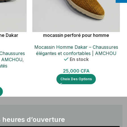
me Dakar
mocassin perforé pour homme
Mocassin Homme Dakar – Chaussures
Chaussures
élégantes et confortables | AMCHOU
En stock
s | AMCHOU
,
utés
25,000
CFA
Choix Des Options
 heures d’ouverture