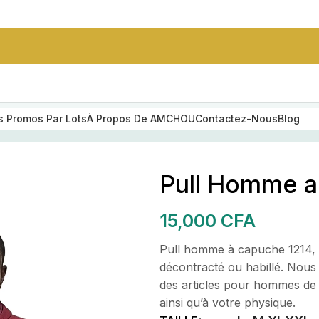
 Promos Par Lots
À Propos De AMCHOU
Contactez-Nous
Blog
l Homme a Capuche 1214
Pull Homme a
SUMMER STYLE
SOIRES
Ensemble Nike
15,000
CFA
Homme Sans
Capuche
e
Pull homme à capuche 1214, de
25,000
CFA
décontracté ou habillé. Nous s
des articles pour hommes de 
ainsi qu’à votre physique.
ceinture en cuir
grainé noir