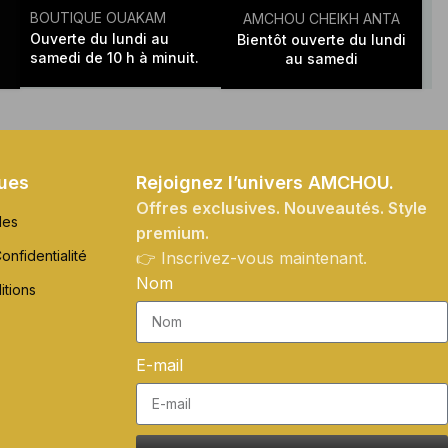
BOUTIQUE OUAKAM
AMCHOU CHEIKH ANTA
Ouverte du lundi au
Bientôt ouverte du lundi
samedi de 10 h à minuit.
au samedi
ques
Rejoignez l’univers AMCHOU.
Offres exclusives. Nouveautés. Style
les
premium.
onfidentialité
👉 Inscrivez-vous maintenant.
Nom
itions
E-mail