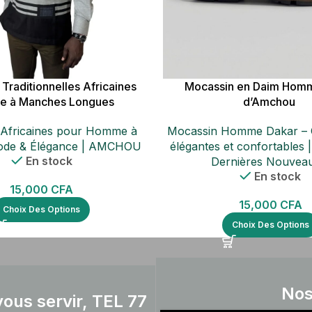
Traditionnelles Africaines
Mocassin en Daim Hom
 à Manches Longues
d’Amchou
Africaines pour Homme à
Mocassin Homme Dakar – 
ode & Élégance | AMCHOU
élégantes et confortable
En stock
Dernières Nouvea
En stock
15,000
CFA
15,000
CFA
Choix Des Options
Choix Des Options
Nos
ous servir, TEL 77