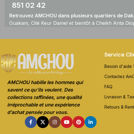
851 02 42
Retrouvez AMCHOU dans plusieurs quartiers de Daka
Ouakam, Cité Keur Damel et bientôt à Cheikh Anta Dio
Service Cli
Besoin d'aide 
Contactez Am
AMCHOU habille les hommes qui
FAQ
savent ce qu’ils veulent. Des
Livraison & Ta
collections raffinées, une qualité
irréprochable et une expérience
Retours & Re
d’achat pensée pour vous.