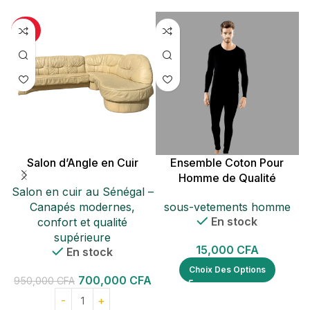
-26%
Salon d’Angle en Cuir
Ensemble Coton Pour
C
Homme de Qualité
Salon en cuir au Sénégal –
Canapés modernes,
sous-vetements homme
En stock
confort et qualité
supérieure
c
15,000
CFA
En stock
Choix Des Options
700,000
CFA
950,000
CFA