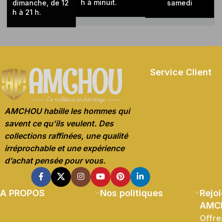
h à minuit.
dimanche, de 12
samedi
h à 21 h.
Service Client
AMCHOU habille les hommes qui
savent ce qu’ils veulent. Des
collections raffinées, une qualité
irréprochable et une expérience
d’achat pensée pour vous.
A PROPOS
Nos politiques
Rejoi
AMC
Offre