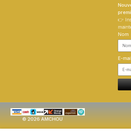
Nouve
prem
👉 In
maint
Nom
E-mai
© 2026 AMCHOU
Pantalon