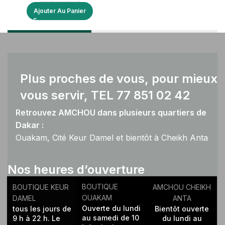
Ajouter Au Panier
Plus proches de vous, pour mieux
vous servir, TEL 77 851 02 42
Retrouvez AMCHOU dans plusieurs quartiers de
Dakar :
Ouakam, Cité Keur Damel et bientôt à Cheikh Anta
Diop.
Nos heures d’ouverture
BOUTIQUE
BOUTIQUE KEUR
AMCHOU CHEIKH
OUAKAM
DAMEL
ANTA
Ouverte du lundi
tous les jours de
Bientôt ouverte
au samedi de 10
9 h à 22 h. Le
du lundi au