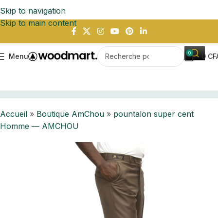
Skip to navigation
Skip to main content
0
Menu
0
CF
ique AmChou
pountalon super cent Homme — AMCHOU
Accueil
»
Boutique AmChou
»
pountalon super cent
Homme — AMCHOU