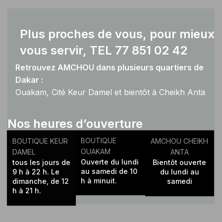
Plus proches de vous, pour mieux
vous servir, TEL 77 851 02 42
Retrouvez AMCHOU dans plusieurs quartiers de
Dakar :
Ouakam, Cité Keur Damel et bientôt à Cheikh Anta
Diop.
Nos heures d’ouverture
BOUTIQUE
BOUTIQUE KEUR
AMCHOU CHEIKH
OUAKAM
DAMEL
ANTA
Ouverte du lundi
tous les jours de
Bientôt ouverte
au samedi de 10
9 h à 22 h. Le
du lundi au
h à minuit.
dimanche, de 12
samedi
h à 21 h.