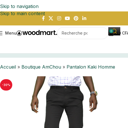
Skip to navigation
Skip to main content
0
Menu
0
CF
Accueil
Boutique AmChou
Pantalon Kaki Homme
Accueil
»
Boutique AmChou
»
Pantalon Kaki Homme
-30%