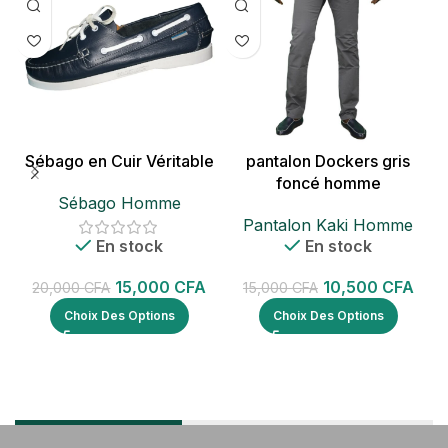
Sébago en Cuir Véritable
pantalon Dockers gris
foncé homme
Sébago Homme
P
Pantalon Kaki Homme
En stock
En stock
15,000
CFA
10,500
CFA
20,000
CFA
15,000
CFA
Choix Des Options
Choix Des Options