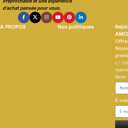
irréprochable et une expérience
d’achat pensée pour vous.
A PROPOS
Nos politiques
Rejoi
AMC
Offre
Nouve
prem
👉 In
maint
Nom
E-mai