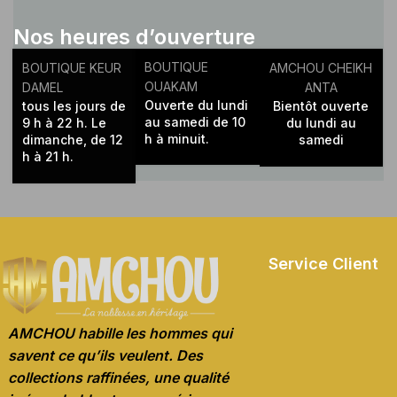
Diop.
Nos heures d’ouverture
BOUTIQUE
BOUTIQUE KEUR
AMCHOU CHEIKH
OUAKAM
DAMEL
ANTA
Ouverte du lundi
tous les jours de
Bientôt ouverte
au samedi de 10
9 h à 22 h. Le
du lundi au
h à minuit.
dimanche, de 12
samedi
h à 21 h.
Service Client
AMCHOU habille les hommes qui
savent ce qu’ils veulent. Des
collections raffinées, une qualité