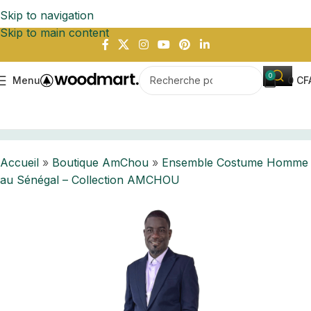
Skip to navigation
Skip to main content
0
Menu
0
CF
ble Costume Homme au Sénégal – Collection AMCHOU
Accueil
»
Boutique AmChou
»
Ensemble Costume Homme
au Sénégal – Collection AMCHOU