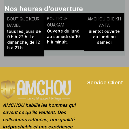
Nos heures d’ouverture
BOUTIQUE
BOUTIQUE KEUR
AMCHOU CHEIKH
OUAKAM
DAMEL
ANTA
Ouverte du lundi
tous les jours de
Bientôt ouverte
au samedi de 10
9 h à 22 h. Le
du lundi au
h à minuit.
dimanche, de 12
samedi
h à 21 h.
Service Client
AMCHOU habille les hommes qui
savent ce qu’ils veulent. Des
collections raffinées, une qualité
irréprochable et une expérience