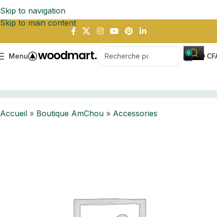
Skip to navigation
Skip to main content
0
Menu
0
CF
Accueil
Boutique AmChou
Accessories
Accueil
»
Boutique AmChou
»
Accessories