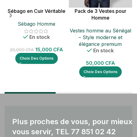
Sébago en Cuir Véritable
Pack de 3 Vestes pour
P
Homme
Sébago Homme
Vestes homme au Sénégal
En stock
– Style moderne et
élégance premium
15,000
CFA
20,000
CFA
En stock
Choix Des Options
50,000
CFA
Choix Des Options
Plus proches de vous, pour mieux
vous servir, TEL 77 851 02 42