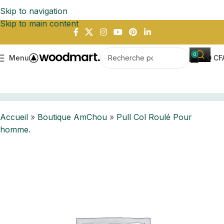
Skip to navigation
Skip to main content
0
Menu
0
CF
Accueil
Boutique AmChou
Pull Col Roulé Pour homme.
Accueil
»
Boutique AmChou
»
Pull Col Roulé Pour
homme.