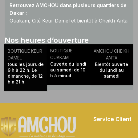
Retrouvez AMCHOU dans plusieurs quartiers de
Dakar :
Ouakam, Cité Keur Damel et bientôt à Cheikh Anta
Diop.
Nos heures d’ouverture
BOUTIQUE
BOUTIQUE KEUR
AMCHOU CHEIKH
OUAKAM
DAMEL
ANTA
Ouverte du lundi
tous les jours de
Bientôt ouverte
au samedi de 10
9 h à 22 h. Le
du lundi au
h à minuit.
dimanche, de 12
samedi
h à 21 h.
Service Client