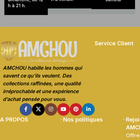
h à 21 h.
Service Client
AMCHOU habille les hommes qui
savent ce qu’ils veulent. Des
collections raffinées, une qualité
irréprochable et une expérience
d’achat pensée pour vous.
A PROPOS
Nos politiques
Rejoi
AMC
Offre