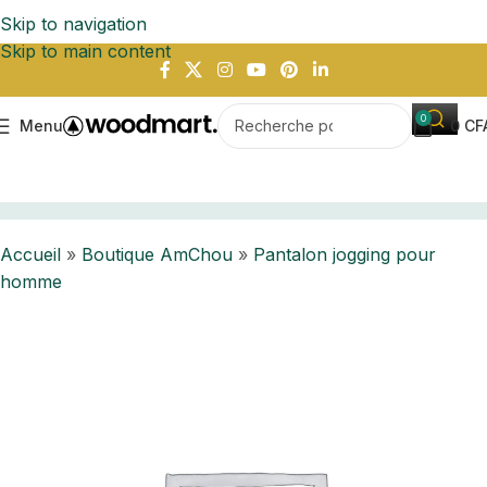
Skip to navigation
Skip to main content
0
Menu
0
CF
ccueil
Boutique AmChou
Pantalon jogging pour homme
Accueil
»
Boutique AmChou
»
Pantalon jogging pour
homme