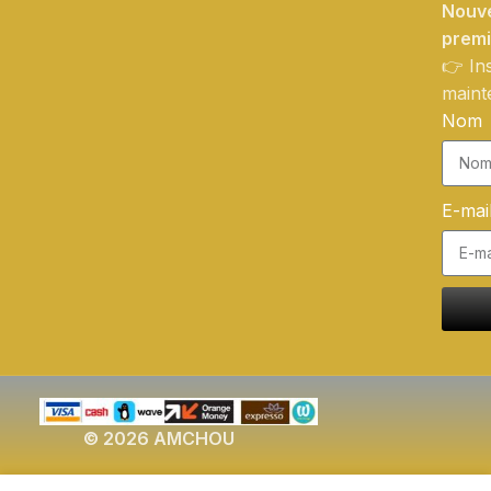
Nouve
prem
👉 In
maint
Nom
E-mai
© 2026 AMCHOU