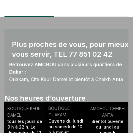
Plus proches de vous, pour mieux
vous servir, TEL 77 851 02 42
Retrouvez AMCHOU dans plusieurs quartiers de
Dakar :
Ouakam, Cité Keur Damel et bientôt à Cheikh Anta
Diop.
Nos heures d’ouverture
BOUTIQUE
BOUTIQUE KEUR
AMCHOU CHEIKH
OUAKAM
DAMEL
ANTA
Ouverte du lundi
tous les jours de
Bientôt ouverte
au samedi de 10
9 h à 22 h. Le
du lundi au
h à minuit.
dimanche, de 12
samedi