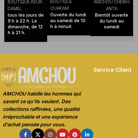
BOUTIQUE
BOUTIQUE KEUR
AMCHOU CHEIKH
OUAKAM
DAMEL
ANTA
Ouverte du lundi
tous les jours de
Bientôt ouverte
au samedi de 10
9 h à 22 h. Le
du lundi au
h à minuit.
dimanche, de 12
samedi
h à 21 h.
Service Client
AMCHOU habille les hommes qui
savent ce qu’ils veulent. Des
collections raffinées, une qualité
irréprochable et une expérience
d’achat pensée pour vous.