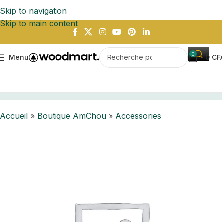
Skip to navigation
Skip to main content
0
Menu
0
CF
Accueil
Boutique AmChou
Accessories
Accueil
»
Boutique AmChou
»
Accessories