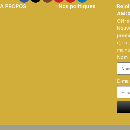
A PROPOS
Nos politiques
Rejoi
AMC
Offre
Nouve
prem
👉 In
maint
Nom
E-mai