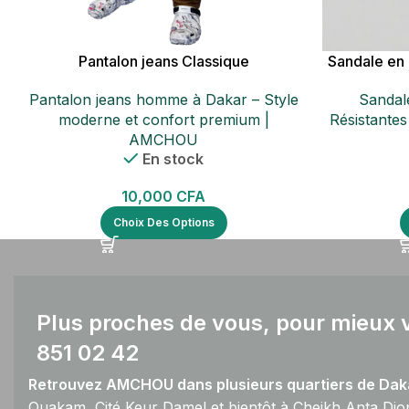
Pantalon jeans Classique
Sandale e
Pantalon jeans homme à Dakar – Style
Sandal
moderne et confort premium |
Résistantes
AMCHOU
En stock
10,000
CFA
Choix Des Options
Plus proches de vous, pour mieux v
851 02 42
Retrouvez AMCHOU dans plusieurs quartiers de Daka
Ouakam, Cité Keur Damel et bientôt à Cheikh Anta Dio