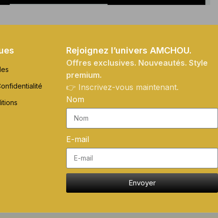
ques
Rejoignez l’univers AMCHOU.
Offres exclusives. Nouveautés. Style
les
premium.
onfidentialité
👉 Inscrivez-vous maintenant.
Nom
itions
E-mail
Envoyer