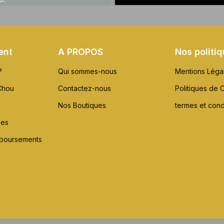
ent
A PROPOS
Nos politi
?
Qui sommes-nous
Mentions Léga
Chou
Contactez-nous
Politiques de C
Nos Boutiques
termes et cond
xes
mboursements