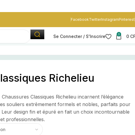
Facebook
Twitter
Instagram
Pinterest
0
Se Connecter / S'Inscrire
0
C
lassiques Richelieu
es Chaussures Classiques Richelieu incarnent l’élégance
 des souliers extrêmement formels et nobles, parfaits pour
Leur design fin et épuré en fait un choix incontournable
et professionnelles.