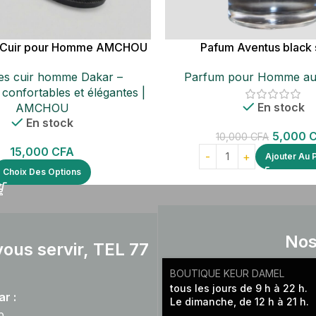
n Cuir pour Homme AMCHOU
Pafum Aventus black
es cuir homme Dakar –
Parfum pour Homme au
 confortables et élégantes |
En stock
AMCHOU
En stock
5,000
10,000
CFA
15,000
CFA
Ajouter Au 
Choix Des Options
Nos
ous servir, TEL 77
BOUTIQUE KEUR DAMEL
tous les jours de 9 h à 22 h.
r :
Le dimanche, de 12 h à 21 h.
p.