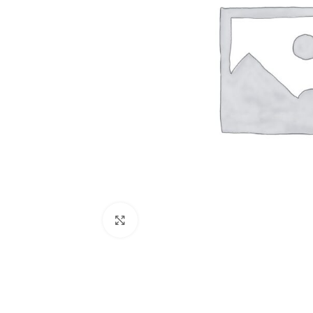
Univers Connecté
ACCESSOIRES ÉLÉ
LINGERIE HOMME
bouton manchette
Sous-vêtements
Nœuds Papillon
Caleçons
Cravates Homme
MODE HOMME
Chemises à manch
Cliquez pour agrandir
Chemises à manch
Pantalons kaki h
Pantalons jeans