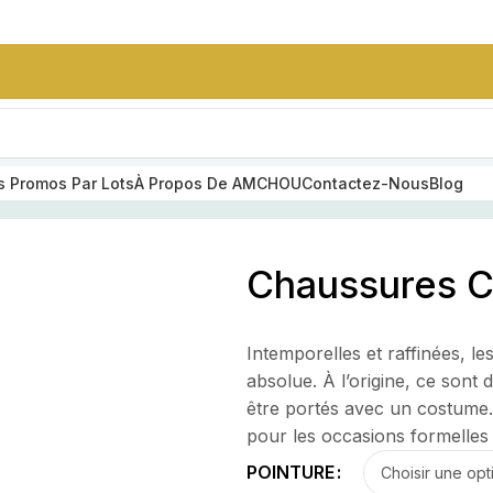
 Promos Par Lots
À Propos De AMCHOU
Contactez-Nous
Blog
ures Classiques Richelieu
Chaussures C
SUMMER STYLE
SOIRES
Ensemble Nike
Homme Sans
Intemporelles et raffinées, l
Capuche
e
absolue. À l’origine, ce sont
25,000
CFA
être portés avec un costume. 
pour les occasions formelles 
ceinture en cuir
POINTURE
grainé noir