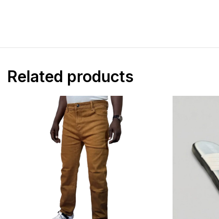
T-shirts
Pantalons super c
Sweat à capuche
Pantalon jogging
Sous-vêtements
Related products
polo lacoste