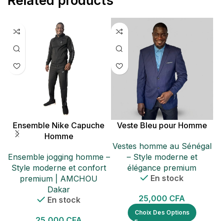
Related products
Ensemble Nike Capuche
Veste Bleu pour Homme
Homme
Vestes homme au Sénégal
S
Ensemble jogging homme –
– Style moderne et
Style moderne et confort
élégance premium
En stock
premium | AMCHOU
Dakar
25,000
CFA
En stock
9
Choix Des Options
25,000
CFA