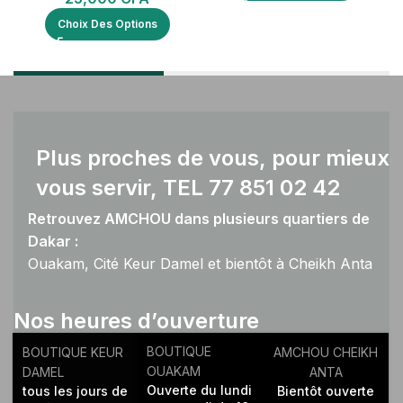
Choix Des Options
Plus proches de vous, pour mieux
vous servir, TEL 77 851 02 42
Retrouvez AMCHOU dans plusieurs quartiers de
Dakar :
Ouakam, Cité Keur Damel et bientôt à Cheikh Anta
Diop.
Nos heures d’ouverture
BOUTIQUE
BOUTIQUE KEUR
AMCHOU CHEIKH
OUAKAM
DAMEL
ANTA
Ouverte du lundi
tous les jours de
Bientôt ouverte