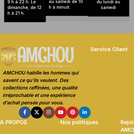
au samedi de 10
9 h à 22 h. Le
du lundi au
h à minuit.
dimanche, de 12
samedi
h à 21 h.
Service Client
AMCHOU habille les hommes qui
savent ce qu’ils veulent. Des
collections raffinées, une qualité
irréprochable et une expérience
d’achat pensée pour vous.
A PROPOS
Nos politiques
Rejoi
AMC