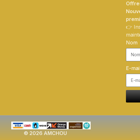
Offre
Nouve
prem
👉 In
maint
Nom
E-mai
© 2026 AMCHOU