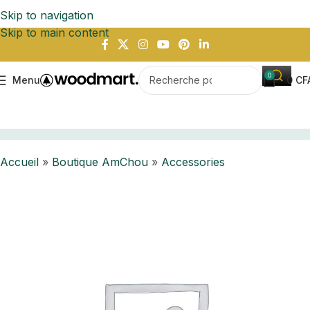
Skip to navigation
Skip to main content
0
Menu
0
CF
Accueil
Boutique AmChou
Accessories
Accueil
»
Boutique AmChou
»
Accessories