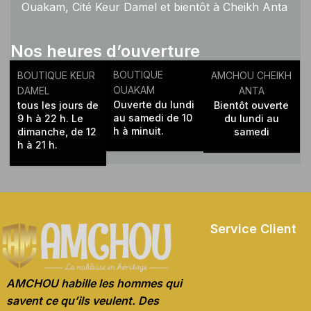
Ouakam, Cité Keur Damel et bientôt à Cheikh Anta
Diop.
Nos heures d’ouverture
BOUTIQUE
BOUTIQUE KEUR
AMCHOU CHEIKH
OUAKAM
DAMEL
ANTA
Ouverte du lundi
tous les jours de
Bientôt ouverte
au samedi de 10
9 h à 22 h. Le
du lundi au
h à minuit.
dimanche, de 12
samedi
h à 21 h.
Service Client
AMCHOU habille les hommes qui
savent ce qu’ils veulent. Des